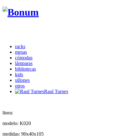
racks
mesas
cómodas
lámparas
bibliotecas
kids
sillones
otros
Raul Turnes
linea:
modelo:
K020
medidas:
90x40x105