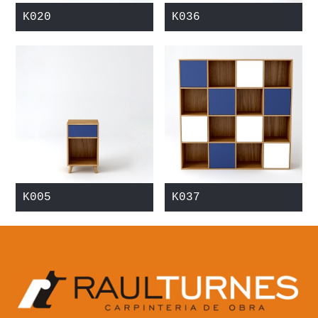
K020
K036
K005
K037