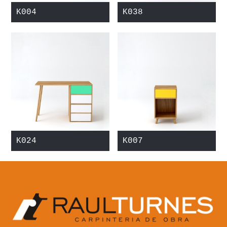
K004
K038
K024
K007