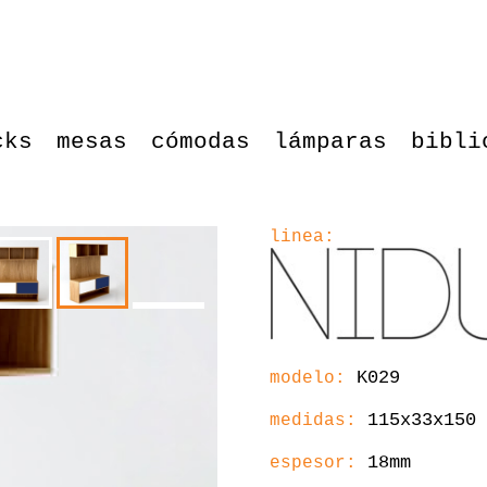
cks
mesas
cómodas
lámparas
bibli
linea:
K029
modelo:
115x33x150
medidas:
18mm
espesor: