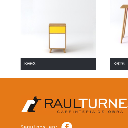
K003
K026
Seguinos en: