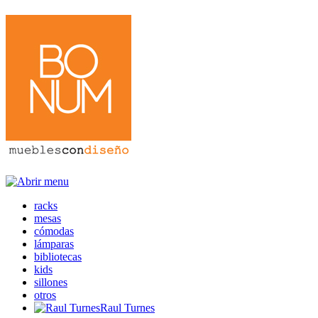
racks
mesas
cómodas
lámparas
bibliotecas
kids
sillones
otros
Raul Turnes