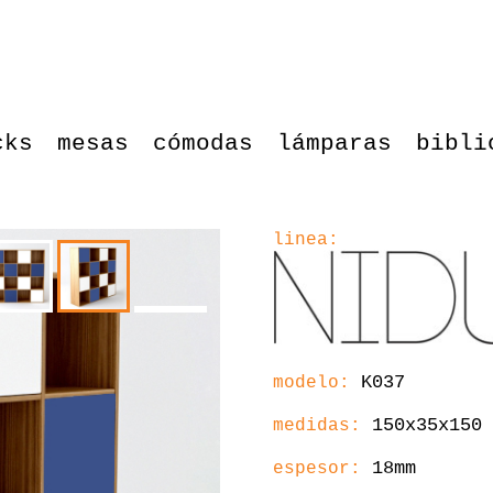
cks
mesas
cómodas
lámparas
bibli
linea:
K037
modelo:
150x35x150
medidas:
18mm
espesor: