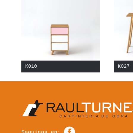
K010
K027
Seguinos en: