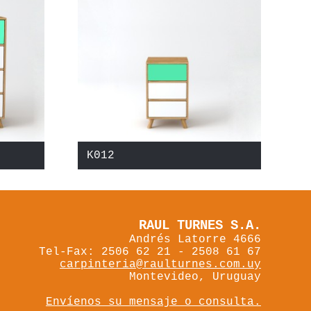
K012
RAUL TURNES S.A.
Andrés Latorre 4666
Tel-Fax: 2506 62 21 - 2508 61 67
carpinteria@raulturnes.com.uy
Montevideo, Uruguay
Envíenos su mensaje o consulta.